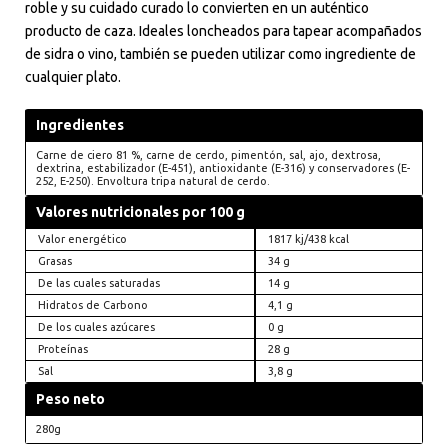
roble y su cuidado curado lo convierten en un auténtico
producto de caza. Ideales loncheados para tapear acompañados
de sidra o vino, también se pueden utilizar como ingrediente de
cualquier plato.
Ingredientes
Carne de ciero 81 %, carne de cerdo, pimentón, sal, ajo, dextrosa,
dextrina, estabilizador (E-451), antioxidante (E-316) y conservadores (E-
252, E-250). Envoltura tripa natural de cerdo.
Valores nutricionales por 100 g
Valor energético
1817 kj/438 kcal
Grasas
34 g
De las cuales saturadas
14 g
Hidratos de Carbono
4,1 g
De los cuales azúcares
0 g
Proteínas
28 g
Sal
3,8 g
Peso neto
280g