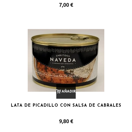
7,00
€
CARRITO
AÑADIR
LATA DE PICADILLO CON SALSA DE CABRALES
AL
9,80
€
CARRITO