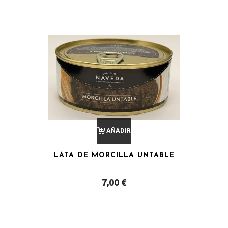
AÑADIR
LATA DE MORCILLA UNTABLE
AL
7,00
€
CARRITO