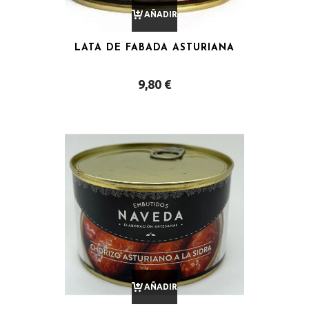
AÑADIR
LATA DE FABADA ASTURIANA
AL
9,80
€
CARRITO
AÑADIR