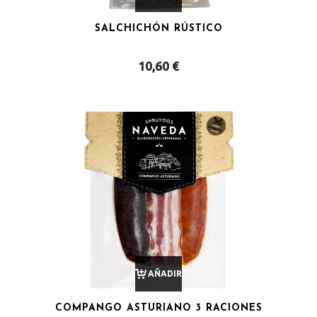
SALCHICHÓN RÚSTICO
AL
10,60
€
CARRITO
AÑADIR
COMPANGO ASTURIANO 3 RACIONES
AL