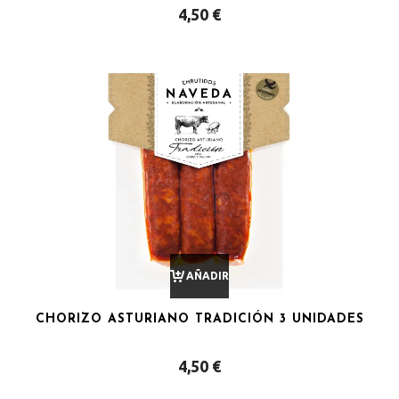
4,50
€
CARRITO
AÑADIR
CHORIZO ASTURIANO TRADICIÓN 3 UNIDADES
AL
4,50
€
CARRITO