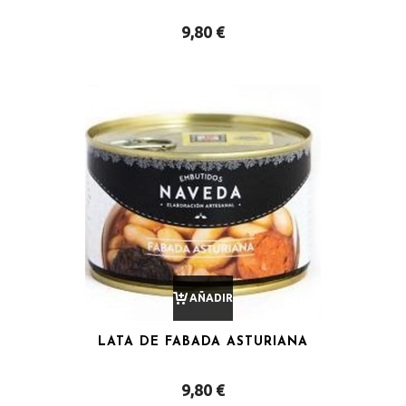
9,80
€
CARRITO
AÑADIR
LATA DE FABADA ASTURIANA
AL
9,80
€
CARRITO