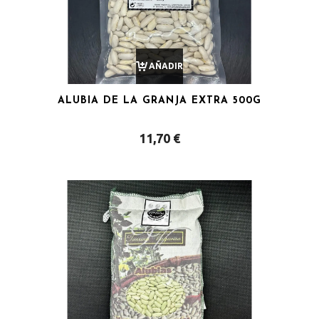
AÑADIR
ALUBIA DE LA GRANJA EXTRA 500G
AL
11,70
€
CARRITO