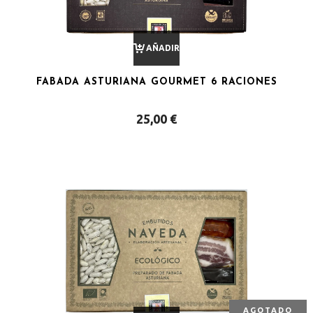
AÑADIR
FABADA ASTURIANA GOURMET 6 RACIONES
AL
25,00
€
CARRITO
AGOTADO