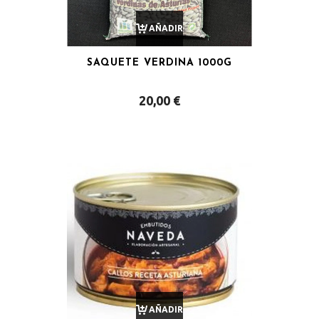
AÑADIR
SAQUETE VERDINA 1000G
AL
20,00
€
CARRITO
AÑADIR