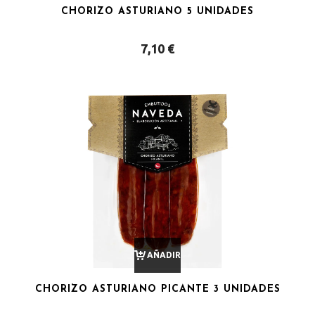
CHORIZO ASTURIANO 5 UNIDADES
AL
7,10
€
CARRITO
AÑADIR
CHORIZO ASTURIANO PICANTE 3 UNIDADES
AL