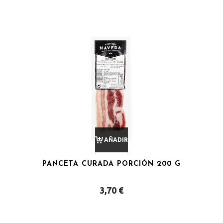
AÑADIR
PANCETA CURADA PORCIÓN 200 G
AL
3,70
€
CARRITO