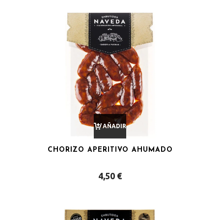
AÑADIR
CHORIZO APERITIVO AHUMADO
AL
4,50
€
CARRITO