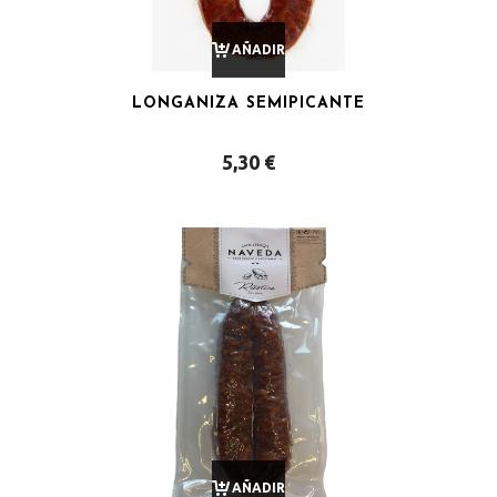
AÑADIR
LONGANIZA SEMIPICANTE
AL
5,30
€
CARRITO
AÑADIR