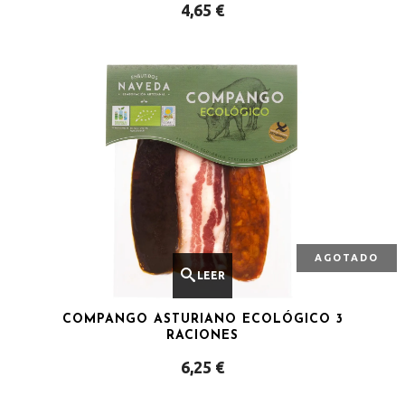
4,65
€
CARRITO
AGOTADO
LEER
COMPANGO ASTURIANO ECOLÓGICO 3
MÁS
RACIONES
6,25
€