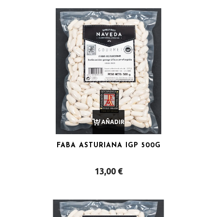
AÑADIR
FABA ASTURIANA IGP 500G
AL
13,00
€
CARRITO