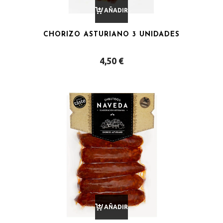
AÑADIR
CHORIZO ASTURIANO 3 UNIDADES
AL
4,50
€
CARRITO
AÑADIR