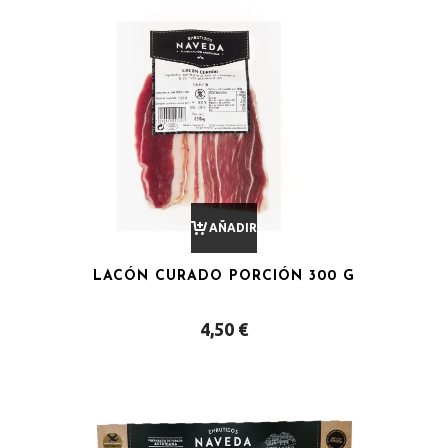
AÑADIR
LACÓN CURADO PORCIÓN 300 G
AL
4,50
€
CARRITO