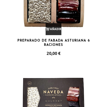
AÑADIR
PREPARADO DE FABADA ASTURIANA 6
AL
RACIONES
20,00
€
CARRITO