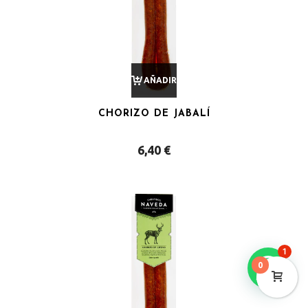
AÑADIR
CHORIZO DE JABALÍ
AL
6,40
€
CARRITO
1
0