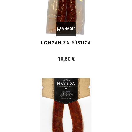
AÑADIR
LONGANIZA RÚSTICA
AL
10,60
€
CARRITO