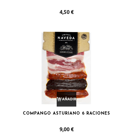
4,50
€
CARRITO
AÑADIR
COMPANGO ASTURIANO 6 RACIONES
AL
9,00
€
CARRITO