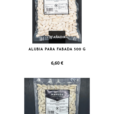
AÑADIR
ALUBIA PARA FABADA 500 G
AL
6,60
€
CARRITO