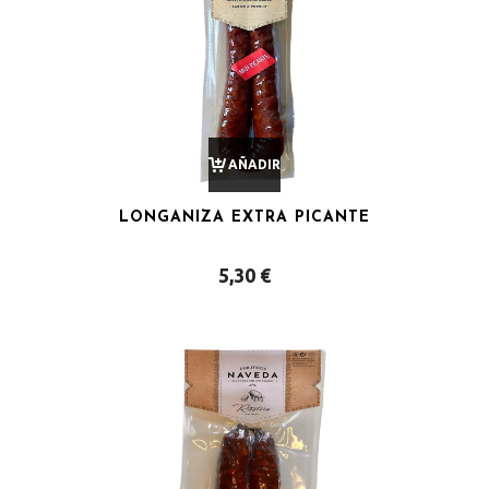
AÑADIR
LONGANIZA EXTRA PICANTE
AL
5,30
€
CARRITO