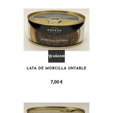
AÑADIR
LATA DE MORCILLA UNTABLE
AL
7,00
€
CARRITO