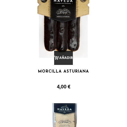
AÑADIR
MORCILLA ASTURIANA
AL
4,00
€
CARRITO