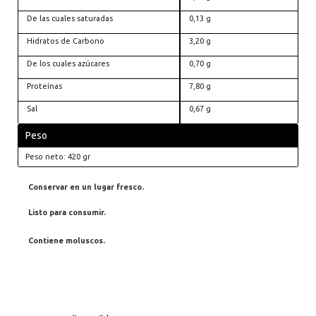
De las cuales saturadas
0,13 g
Hidratos de Carbono
3,20 g
De los cuales azúcares
0,70 g
Proteínas
7,80 g
Sal
0,67 g
Peso
Peso neto: 420 gr
Conservar en un lugar fresco.
Listo para consumir.
Contiene moluscos.