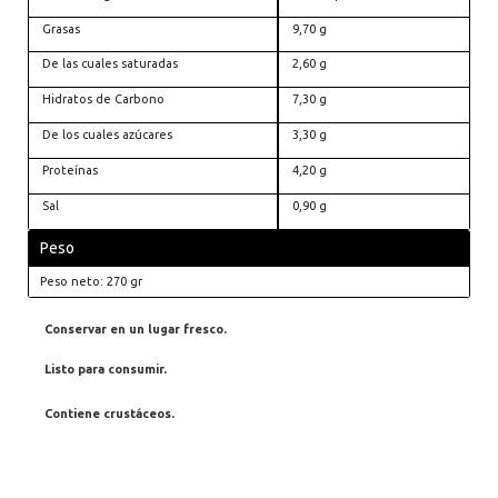
Grasas
9,70 g
De las cuales saturadas
2,60 g
Hidratos de Carbono
7,30 g
De los cuales azúcares
3,30 g
Proteínas
4,20 g
Sal
0,90 g
Peso
Peso neto: 270 gr
Conservar en un lugar fresco.
Listo para consumir.
Contiene crustáceos.