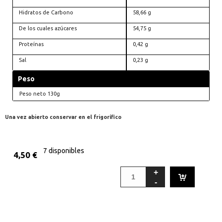
Hidratos de Carbono
58,66 g
De los cuales azúcares
54,75 g
Proteínas
0,42 g
Sal
0,23 g
Peso
Peso neto 130g
Una vez abierto conservar en el frigorífico
7 disponibles
4,50
€