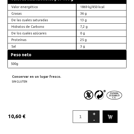
Valor energético
1869 kj/450 kcal
Grasas
36 g
De las cuales saturadas
13 g
Hidratos de Carbono
7,2 g
De los cuales azúcares
0 g
Proteínas
25 g
Sal
3 g
Peso neto
500g
Conservar en un lugar fresco.
SIN GLUTEN
10,60
€