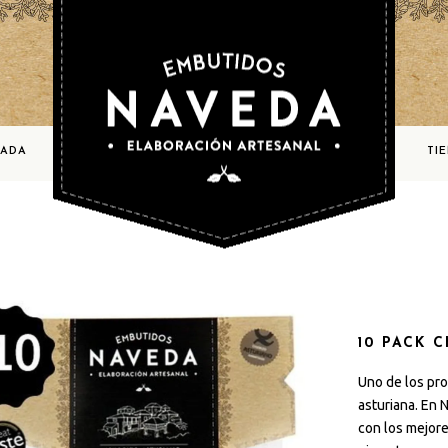
BADA
TI
10 PACK 
Uno de los pro
asturiana. En 
con los mejor