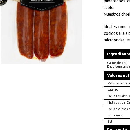
pimentones. e
roble.
Nuestros chori
Ideales como i
cocidos a la si
microondas, et
Ingredient
Carne de cerdo,
Envoltura tripa
Valores nut
Valor energét
Grasas
De las cuales 
Hidratos de C
De los cuales 
Proteínas
Sal
Peso neto