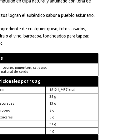
mbutido en tripa natural y ahumado con leña de
zos logran el auténtico sabor a pueblo asturiano.
ngrediente de cualquier guiso, fritos, asados,
dra o al vino, barbacoa, loncheados para tapear,
c.
es
 tocino, pimentón, sal y ajo.
 natural de cerdo.
ricionales por 100 g
ico
1812 kj/437 kcal
35 g
saturadas
13 g
arbono
8 g
azúcares
0 g
23 g
2 g