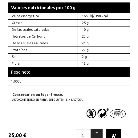
Valores nutricionales por 100 g
Valor energético
1659 kj/ 398 kcal
Grasas
25 g
De las cuales saturadas
10 g
Hidratos de Carbono
23 g
De los cuales azúcares
<1 g
Proteínas
22 g
Sal
2 g
Fibra
12 g
Peso neto
1.000g
Conservar en un lugar fresco.
ALTO CONTENIDO EN FIBRA. SIN GLUTEN · SIN LACTOSA
25,00
€