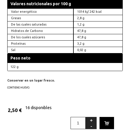
Valores nutricionales por 100 g
Valor energético
1014 kj/ 242 kcal
Grasas
2,8 g
De las cuales saturadas
1,2 g
Hidratos de Carbono
47,8 g
De los cuales azúcares
47,8 g
Proteínas
3,2 g
Sal
0,02 g
Peso neto
122 g
Conservar en un lugar fresco.
CONTIENE HUEVO.
16 disponibles
2,50
€