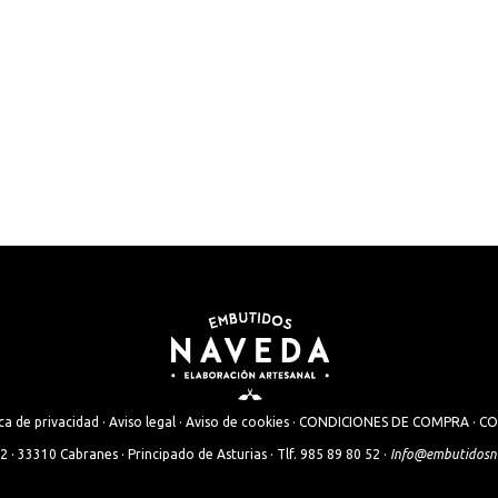
ica de privacidad
·
Aviso legal
·
Aviso de cookies
·
CONDICIONES DE COMPRA
·
CO
 · 33310 Cabranes · Principado de Asturias · Tlf. 985 89 80 52 ·
Info@embutidosn