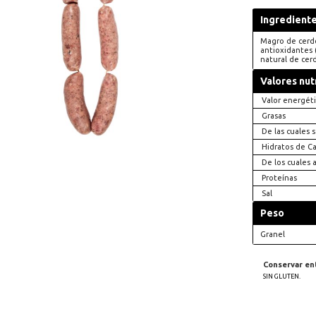
Ingredient
Magro de cerdo,
antioxidantes (
natural de cer
Valores nut
Valor energét
Grasas
De las cuales 
Hidratos de C
De los cuales 
Proteínas
Sal
Peso
Granel
Conservar ent
SIN GLUTEN.