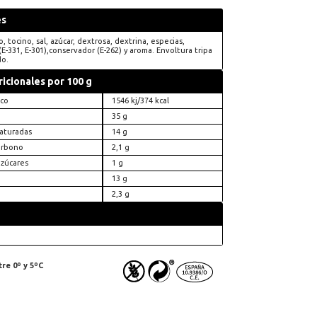
es
 tocino, sal, azúcar, dextrosa, dextrina, especias,
E-331, E-301),conservador (E-262) y aroma. Envoltura tripa
do.
ricionales por 100 g
ico
1546 kj/374 kcal
35 g
saturadas
14 g
arbono
2,1 g
azúcares
1 g
13 g
2,3 g
re 0º y 5ºC