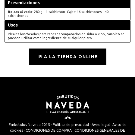
Presentaciones
Bolsas al vacío
: 280 g – 1 salchichón. Cajas: 16 salchichones – 40
salchichones
Usos
Ideales loncheados para tapear acompañados de sidra o vino, también se
pueden utilizar como ingrediente de cualquier plato.
IR A LA TIENDA ONLINE
Embutidos Naveda 2015 ·
Política de privacidad
·
Aviso legal
·
Aviso de
cookies
·
CONDICIONES DE COMPRA
·
CONDICIONES GENERALES DE