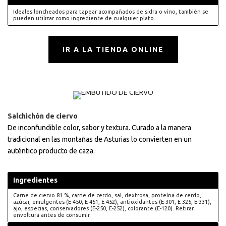
Ideales loncheados para tapear acompañados de sidra o vino, también se
pueden utilizar como ingrediente de cualquier plato.
IR A LA TIENDA ONLINE
Salchichón de ciervo
De inconfundible color, sabor y textura. Curado a la manera
tradicional en las montañas de Asturias lo convierten en un
auténtico producto de caza.
Ingredientes
Carne de ciervo 81 %, carne de cerdo, sal, dextrosa, proteína de cerdo,
azúcar, emulgentes (E-450, E-451, E-452), antioxidantes (E-301, E-325, E-331),
ajo, especias, conservadores (E-250, E-252), colorante (E-120). Retirar
envoltura antes de consumir.