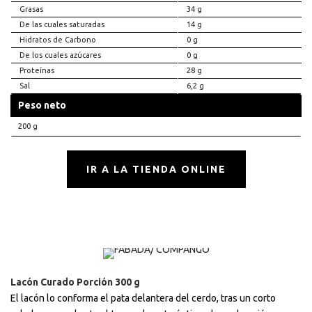
Grasas
34 g
De las cuales saturadas
14 g
Hidratos de Carbono
0 g
De los cuales azúcares
0 g
Proteínas
28 g
Sal
6,2 g
Peso neto
200 g
IR A LA TIENDA ONLINE
Lacón Curado Porción 300 g
El lacón lo conforma el pata delantera del cerdo, tras un corto