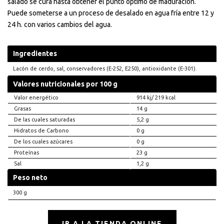
salado se cura hasta obtener el punto óptimo de maduración.
Puede someterse a un proceso de desalado en agua fría entre 12 y
24 h. con varios cambios del agua.
Ingredientes
Lacón de cerdo, sal, conservadores (E-252, E250), antioxidante (E-301).
Valores nutricionales por 100 g
Valor energético
914 kj/ 219 kcal
Grasas
14 g
De las cuales saturadas
5,2 g
Hidratos de Carbono
0 g
De los cuales azúcares
0 g
Proteínas
23 g
Sal
1,2 g
Peso neto
300 g
IR A LA TIENDA ONLINE